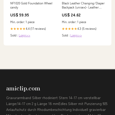
NF1020 Gold Foundation Wheel
Black Leather Changing/Diaper
candy
Backpack (unisex)- Leather
Changing Bag, Not
US$ 59.95
US$ 24.62
Personalized
Min. order: 1 piece
Min. order: 1 piece
4.4 (17 reviews)
4.3 (5 reviews)
★★★★★
★★★★★
Sold :
Login>>
Sold :
Login>>
amiclip.com
Gravurarmband Silber rhodiniert Stern 14-17 cm verstellbar
Länge:14-17 cm 2 g Länge 18 mmEdles Silber mit Punzierung 925
Anlaufschutz durch Rhodiumbeschichtung Individuell gravierbar