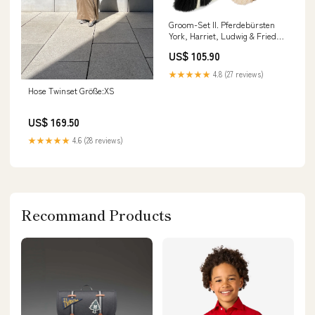
Groom-Set II. Pferdebürsten
York, Harriet, Ludwig & Frieda
Schmutzbürste
US$ 105.90
★★★★★
4.8 (27 reviews)
Hose Twinset Größe:XS
US$ 169.50
★★★★★
4.6 (28 reviews)
Recommand Products