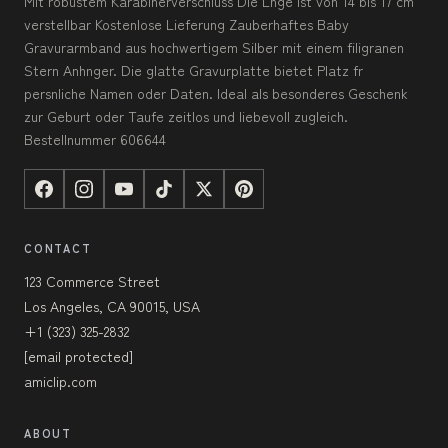
Mit robustem Karabinerverschluss Die Lnge ist von 14 bis 17 cm
verstellbar Kostenlose Lieferung Zauberhaftes Baby
Gravurarmband aus hochwertigem Silber mit einem filigranen
Stern Anhnger. Die glatte Gravurplatte bietet Platz fr
persnliche Namen oder Daten. Ideal als besonderes Geschenk
zur Geburt oder Taufe zeitlos und liebevoll zugleich.
Bestellnummer 606644
CONTACT
123 Commerce Street
Los Angeles, CA 90015, USA
+1 (323) 325-2832
[email protected]
amiclip.com
ABOUT