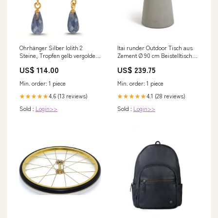
Ohrhänger Silber Iolith 2
Itai runder Outdoor Tisch aus
Steine, Tropfen gelb vergoldet
Zement Ø 90 cm Beistelltisch
600321
Outdoor
US$ 114.00
US$ 239.75
Min. order: 1 piece
Min. order: 1 piece
4.6 (13 reviews)
4.1 (28 reviews)
★★★★★
★★★★★
Sold :
Login>>
Sold :
Login>>