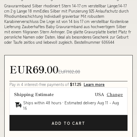
Gravurarmband Silber rhodiniert Stern 14-17 cm verstellbar Länge:14-17
cm 2 g Länge 18 mmEdles Silber mit Punzierung 925 Anlaufschutz durch
Rhodiumbeschichtung Individuell gravierbar Mit robustem
Karabinerverschluss Die Lnge ist von 14 bis 17 cm verstellbar Kostenlose
Lieferung Zauberhaftes Baby Gravurarmband aus hochwertigem Silber
mit einem filigranen Stern Anhnger. Die glatte Gravurplatte bietet Platz fr
persnliche Namen oder Daten. Ideal als besonderes Geschenk zur Geburt
oder Taufe zeitlos und liebevoll zugleich. Bestellnummer 606644
EUR69.00
EUR102.00
Pay in 4 interest-free payments of
$17.25
Learn more
Shipping Estimate
USA
Change
Ships within 48 hours · Estimated delivery
Aug 11
-
Aug
16
ADD TO CART