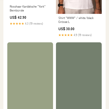
Rosshaar Kardätsche "York"
Beinbürste
US$ 42.90
Shirt "WWW" / white/black
Grösse:L
★★★★★
4.3 (19 reviews)
US$ 30.00
★★★★★
4.9 (19 reviews)