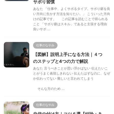
サボり習慣
あなた 「仕事中、よくサボるタイプ。サボり癖を良
い方向に生かす方法を知りたい。」 こういった方向
けの記事です。 この記事を読むことで得られる
こと 「サボり癖はスキル」であると主張する理由
良いサボ ...
仕事のなやみ
【図解】説明上手になる方法｜４つ
のステップと4つの力で解説
あなた 言うべきことが思い浮かばない 伝えたいこ
とがうまく表現しきれない 伝えたはずなのに、なぜ
か伝わってない 難しいと言われてしまう
そんな方のため ...
仕事のなやみ
自信の付け方｜コツ６選【結論：あ