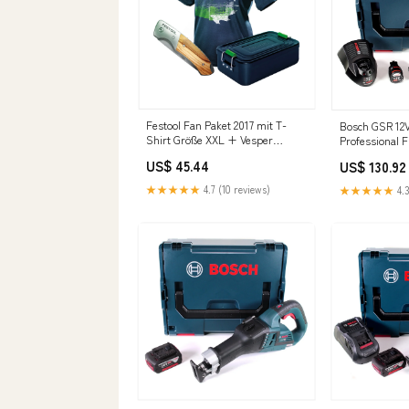
Festool Fan Paket 2017 mit T-
Bosch GSR 12
Shirt Größe XXL + Vesper
Professional F
Brotdose + Klapp Messer P -
Bohrschrauber
US$ 45.44
US$ 130.92
component
Akkus + Lader
l.mueller
★★★★★
4.7 (10 reviews)
★★★★★
4.3