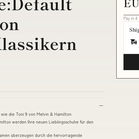
e:Default
EU
von
Pay in 4
Shi
lassikern
wie die Toni 9 von Melvin & Hamilton
ilton werden Ihre neuen Lieblingsschuhe für den
Damen überzeugen durch die hervorragende