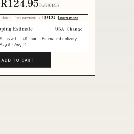
R124.95
EUR161.95
 interest-free payments of
$31.24
Learn more
pping Estimate
USA
Change
Ships within 48 hours · Estimated delivery
Aug 9
-
Aug 14
ADD TO CART