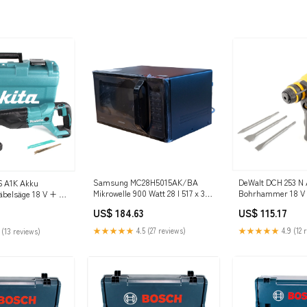
Samsung MC28H5015AK/BA
DeWalt DCH 253 N
6 A1K Akku
Mikrowelle 900 Watt 28 l 517 x 310
Bohrhammer 18 V 2
äbelsäge 18 V + 1x
x 474,8 mm C - l.heine
+ DT 60330 Meißel
 Koffer - ohne
US$ 184.63
US$ 115.17
 French
★★★★★
4.5 (27 reviews)
★★★★★
4.9 (12 
 (13 reviews)