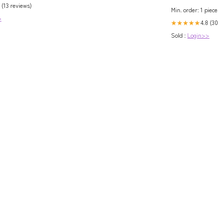
 (13 reviews)
Min. order: 1 piece
>
4.8 (30
★★★★★
Sold :
Login>>