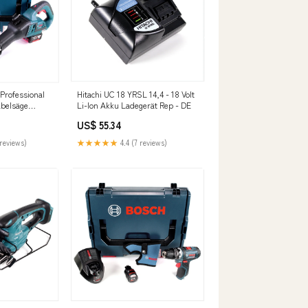
Professional
Hitachi UC 18 YRSL 14,4 - 18 Volt
äbelsäge
Li-Ion Akku Ladegerät Rep - DE
xx mit 2x GBA
US$ 55.34
GAL 1880 CV
uto-
reviews)
★★★★★
4.4 (7 reviews)