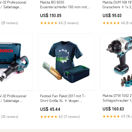
-32 Professional
Makita BO 6030
Makita DUM 168 18
 / Säbelsäge
Exzenterschleifer 150 mm mit
Grasschere + 1x 3
L-Boxx mit 2x GBA
310 Watt Solo, ohne Zubehör P -
ohne Lader, ohne K
US$ 193.05
US$ 95.03
und GAL 1880 CV
prime
MULTI-OFFER
6016A8107 )
 (29 reviews)
★★★★★
4.6 (5 reviews)
★★★★★
4.6 (8 r
er
Makita DTW 1002 Z
-32 Professional
Festool Fan Paket 2017 mit T-
Schlagschrauber 1
 / Säbelsäge
Shirt Größe XL + Vesper
1000Nm Brushless 
L-Boxx mit 1x GBA
Brotdose + Klapp Messer Keine
US$ 160.63
US$ 45.44
Steckschlüssel Set
und GAL 1880 CV
Auto-Kategorisierung
ohne Ladegerät Bo
Polish
★★★★★
4.9 (16 
 (30 reviews)
★★★★★
4.0 (11 reviews)
(Ausschluss Markt