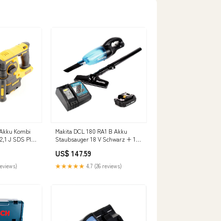
 Akku Kombi
Makita DCL 180 RA1 B Akku
,1 J SDS Plus
Staubsauger 18 V Schwarz + 1x
 Set W - Flop
Akku 2,0 Ah + Ladegerät
US$ 147.59
Meldebestand Einkauf
reviews)
★★★★★
4.7 (26 reviews)