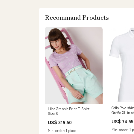
Recommand Products
Odlo Polo shir
Lilac Graphic Print T-Shirt
Größe XL in s
Size:S
location
US$ 74.55
US$ 319.50
Min. order: 1 p
Min. order: 1 piece