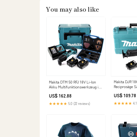
You may also like
Makita DJR 18
Makita DTM 50 RFJ 18V Li-Ion
Reciprosäge S
Akku Multifunktionswerkzeug im
Akku 2,0 Ah +
Makpac + 2x 3,0 Ah Akku + 1x
US$ 109.78
US$ 162.88
Ladegerät L -
Ladegerät + WellCut MT-20
Klingen Set C -AMA - Solo
★★★★★
4.1
★★★★★
5.0 (22 reviews)