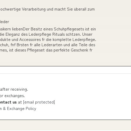
hochwertige Verarbeitung und macht Sie überall zum
leder
ikern liebenDer Besitz eines Schuhpflegesets ist ein
die Eleganz des Lederpflege Rituals schtzen. Unser
dukte und Accessoires fr die komplette Lederpflege.
huh, fnf Brsten fr alle Lederarten und alle Teile des
emes, ist dieses Pflegeset das perfekte Geschenk fr
after receiving.
 or exchanges.
ontact us
at
[email protected]
n & Exchange Policy