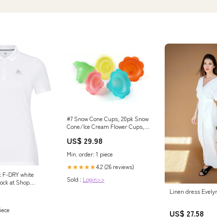
#7 Snow Cone Cups, 20pk Snow
Cone/Ice Cream Flower Cups,
popcorn
US$ 29.98
Min. order: 1 piece
4.2 (26 reviews)
★★★★★
t F-DRY white
Sold :
Login>>
tock at Shop
Linen dress Evely
iece
US$ 27.58