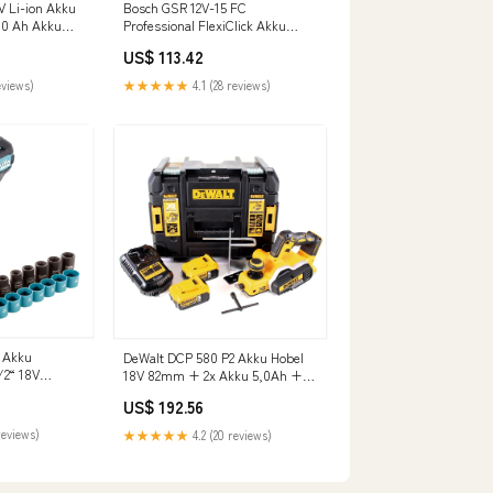
Bosch GSR 12V-15 FC
V Li-ion Akku
Professional FlexiClick Akku
,0 Ah Akku
Bohrschrauber mit 2,5 Ah Akku
offer C -
US$ 113.42
+ Lader in L-Boxx L - Polish
★★★★★
4.1 (28 reviews)
eviews)
 Akku
DeWalt DCP 580 P2 Akku Hobel
/2“ 18V
18V 82mm + 2x Akku 5,0Ah +
Solo + 9tlg.
Ladegerät + TSTAK Rep - DE
US$ 192.56
 - ohne Akku,
sch Expert
reviews)
★★★★★
4.2 (20 reviews)
plätze)