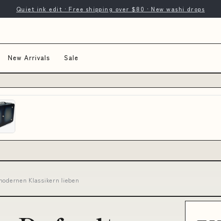
Quiet ink edit · Free shipping over $80 · New washi drops
New Arrivals
Sale
 modernen Klassikern lieben