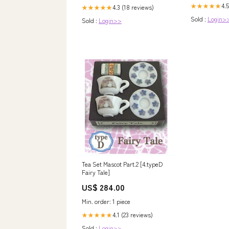
4.5
★★★★★
4.3 (18 reviews)
★★★★★
Sold :
Login>
Sold :
Login>>
Tea Set Mascot Part.2 [4.typeD
Fairy Tale]
US$ 284.00
Min. order: 1 piece
4.1 (23 reviews)
★★★★★
Sold :
Login>>