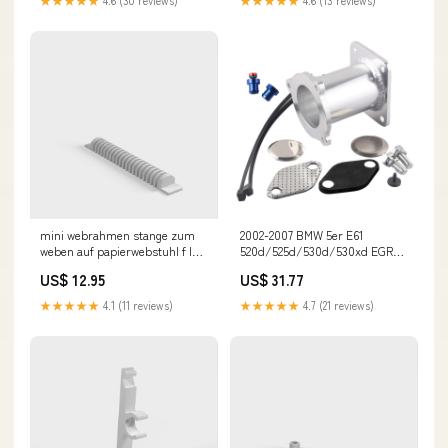
Yamaha Front Rear Seat
mini webrahmen stange zum
2002-2007 BMW 5er E61
weben auf papierwebstuhl f leaf
520d/525d/530d/530xd EGR-
blower replacement parts
Ausblendsatz M47N2 M57N2
US$ 12.95
US$ 31.77
Yamaha Stator Coil
★★★★★
4.1 (11 reviews)
★★★★★
4.7 (21 reviews)