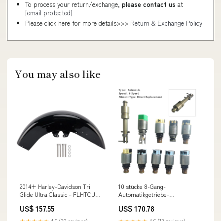
To process your return/exchange,
please contact us
at
[email protected]
Please click here for more details>>>
Return & Exchange Policy
You may also like
2014+ Harley-Davidson Tri
10 stücke 8-Gang-
Glide Ultra Classic – FLHTCUTG
Automatikgetriebe-
Kotflügel vorne aus Stahl
Magnetschalter-Kit 8HP75
US$ 157.55
US$ 170.78
Honda Car Air Intake & Fuel
8HP50 Für BMW Für Dodge Für
Sensors
Jeep Für Alfa Für Romeo
★★★★★
4.6 (30 reviews)
★★★★★
4.6 (13 reviews)