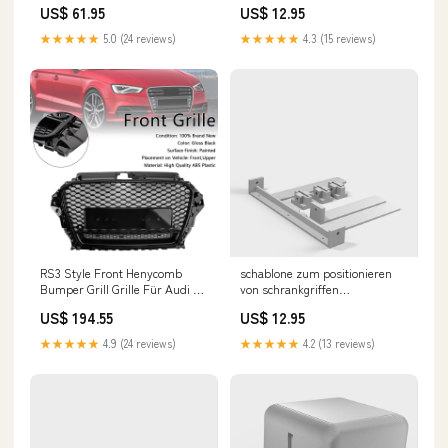
US$ 61.95
US$ 12.95
collector Makita
★★★★★
5.0 (24 reviews)
★★★★★
4.3 (15 reviews)
RS3 Style Front Henycomb
schablone zum positionieren
Bumper Grill Grille Für Audi A3
von schrankgriffen
S3 2013-2016 W/Quattro Trailer
busts/statues of famous
US$ 194.55
US$ 12.95
scientists and artists
★★★★★
4.9 (24 reviews)
★★★★★
4.2 (13 reviews)