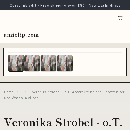
Quiet ink edit · Free shipping over $80 · New washi drops
amiclip.com
Home
/
/
Veronika Strobel - o.T. Abstrakte Malerei Facettenlack
und Wachs in silber
Veronika Strobel - o.T.