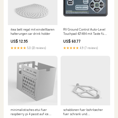
ikea bett regal mit einstellbaren
RV Ground Control Auto-Level
halterungen car drink holder
Touchpad 421484 mit Taste für
Lippert 5th Wheel Harley
US$ 12.95
US$ 60.77
Windshield
★★★★★
5.0 (22 reviews)
★★★★★
4.9 (7 reviews)
minimalistisches etui fuer
schablonen fuer bohrloecher
raspberry pi 4 passt auf ice
fuer schrank und
tower kuehler Saw dust
schubladengriffe Farbe:Rot