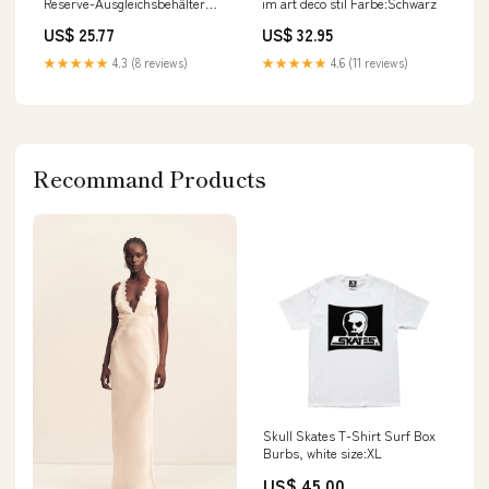
Reserve-Ausgleichsbehälter
im art deco stil Farbe:Schwarz
PC100 120 130 150 200 300
US$ 25.77
US$ 32.95
Kymco Belts & Chains
★★★★★
4.3 (8 reviews)
★★★★★
4.6 (11 reviews)
Recommand Products
Skull Skates T-Shirt Surf Box
Burbs, white size:XL
US$ 45.00