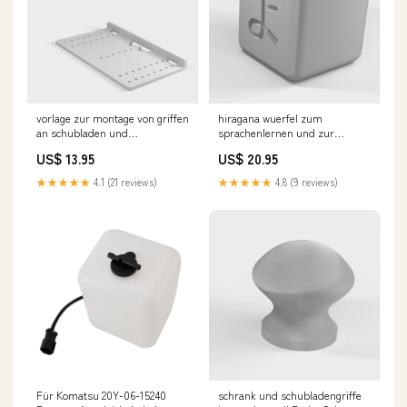
vorlage zur montage von griffen
hiragana wuerfel zum
an schubladen und
sprachenlernen und zur
schranktueren Xbox controller
bildung Farbe:Cyan
US$ 13.95
US$ 20.95
grip
★★★★★
4.1 (21 reviews)
★★★★★
4.8 (9 reviews)
Für Komatsu 20Y-06-15240
schrank und schubladengriffe