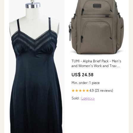
TUMI - Alpha Brief Pack - Men's
and Women's Work and Travel
Laptop Backpack with Padded
US$ 24.58
Adjustable Strap - Fits Up to
15" Screen
Min. order: 1 piece
4.9 (23 reviews)
★★★★★
Sold :
Login>>