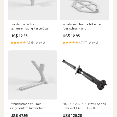
burstenhalter fur
schablonen fuer bohrloecher
kantenreinigung Farbe:Cyan
fuer schrank und
schubladengriffe Farbe:Blau
US$ 12.95
US$ 12.95
★★★★★
4.7 (9 reviews)
★★★★★
4.7 (17 reviews)
7 touchscreen etui mit
2000/12-2007/12 BMW 3 Series
eingebautem luefter fuer
Cabriolet E46 318 Ci 2.0L
raspberry pi 4 Arduino Mega
Hintere Antriebswelle
US$ 47.95
US$ 120.28
holder
Gelenkwelle Montage