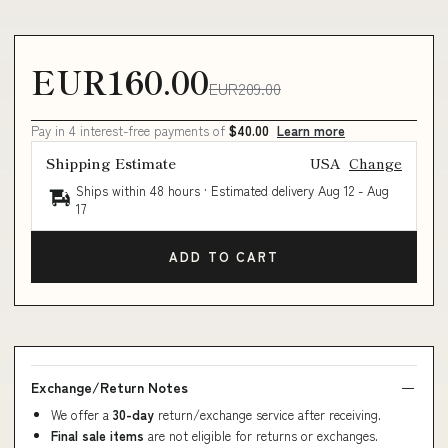
EUR160.00
EUR209.00
Pay in 4 interest-free payments of
$40.00
Learn more
Shipping Estimate
USA
Change
Ships within 48 hours · Estimated delivery
Aug 12
-
Aug
17
ADD TO CART
Exchange/Return Notes
We offer a
30-day
return/exchange service after receiving.
Final sale items
are not eligible for returns or exchanges.