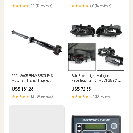
26117519303 Car Instrument
★★★★★
5.0 (16 reviews)
★★★★★
4.6 (14 reviews)
Clusters
2001-2005 BMW 325Ci E46
Pair Front Light Halogen
Auto, ZF Trans Hintere
Nebelleuchte Für AUDI S5 2013
Antriebswelle Gelenkwelle
2014 2015 2016 A5-S Line
US$ 181.28
US$ 72.55
Baugruppe 26111229564 MV
Universal Car Camshafts
Agusta Fairing
★★★★★
4.6 (30 reviews)
★★★★★
4.7 (19 reviews)