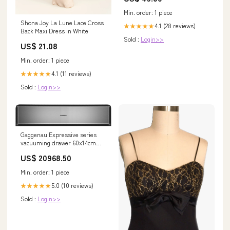
Min. order: 1 piece
Shona Joy La Lune Lace Cross
4.1 (28 reviews)
★★★★★
Back Maxi Dress in White
Sold :
Login>>
US$ 21.08
Min. order: 1 piece
4.1 (11 reviews)
★★★★★
Sold :
Login>>
Gaggenau Expressive series
vacuuming drawer 60x14cm
GV451120 Brand_Kartell by
US$ 20968.50
Laufen
Min. order: 1 piece
5.0 (10 reviews)
★★★★★
Sold :
Login>>